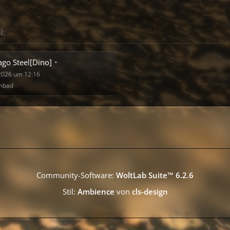
l:
ago Steel[Dino]
 2026 um 12:16
mbad
Community-Software:
WoltLab Suite™ 6.2.6
Stil:
Ambience
von
cls-design