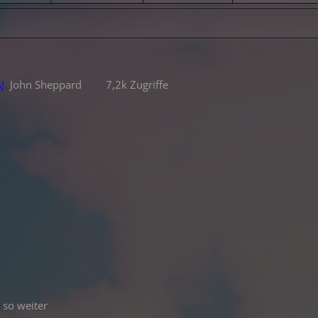
J.
John Sheppard
7,2k Zugriffe
 so weiter