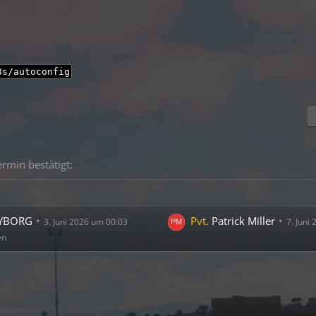
3s/autoconfig
rmin bestätigt:
YBORG
Pvt.
Patrick Miller
3. Juni 2026 um 00:03
7. Juni
en