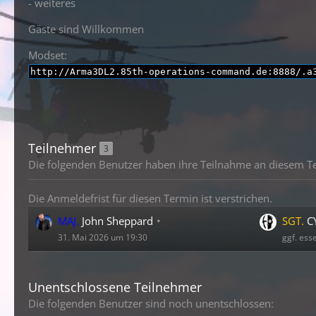
- weiteres
Gäste sind Willkommen
Modset:
http://Arma3DL2.85th-operations-command.de:8888/.a
Teilnehmer
3
Die folgenden Benutzer haben ihre Teilnahme an diesem Te
Die Anmeldefrist für diesen Termin ist verstrichen.
MAJ.
John Sheppard
SGT.
C
31. Mai 2026 um 19:30
ggf. ess
Unentschlossene Teilnehmer
Die folgenden Benutzer sind noch unentschlossen: