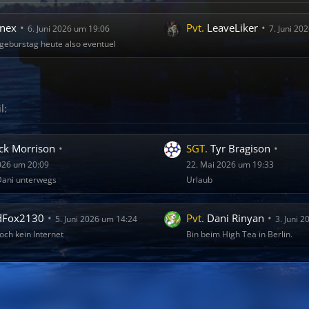
nex
Pvt.
LeaveLiker
6. Juni 2026 um 19:06
7. Juni 20
 geburstag heute also eventuel
l:
ck Morrison
SGT.
Tyr Bragison
2026 um 20:09
22. Mai 2026 um 19:33
Dani unterwegs
Urlaub
dFox2130
Pvt.
Dani Rinyan
5. Juni 2026 um 14:24
3. Juni 
ch kein Internet
Bin beim High Tea in Berlin.