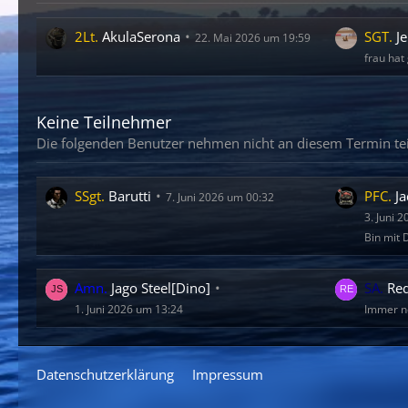
2Lt.
AkulaSerona
SGT.
Je
22. Mai 2026 um 19:59
frau hat
Keine Teilnehmer
Die folgenden Benutzer nehmen nicht an diesem Termin tei
SSgt.
Barutti
PFC.
Ja
7. Juni 2026 um 00:32
3. Juni 
Bin mit 
Amn.
Jago Steel[Dino]
SA.
Re
1. Juni 2026 um 13:24
Immer no
Datenschutzerklärung
Impressum