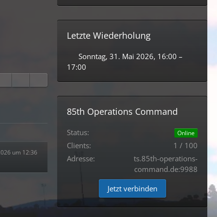
Letzte Wiederholung
Sonntag, 31. Mai 2026, 16:00 –
17:00
85th Operations Command
Status:
Online
Clients:
1 / 100
 2026 um 12:36
Adresse:
ts.85th-operations-
command.de:9988
Jetzt verbinden