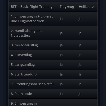
BFT = Basic Flight Training
Flugzeug
Helikopter
1. Einweisung in Fluggerät
Ja
Ja
und Flugplatzbetrieb
2. Handhabung des
Ja
Ja
Notausstieg
3. Geradeausflug
Ja
Ja
4. Kurvenflug
Ja
Ja
5. Langsamflug
Ja
Ja
6. Start/Landung
Ja
Ja
7. Strömungsabriss/ Notfall
Ja
Ja
8. Platzrunde
Ja
Ja
9. Einweisung in