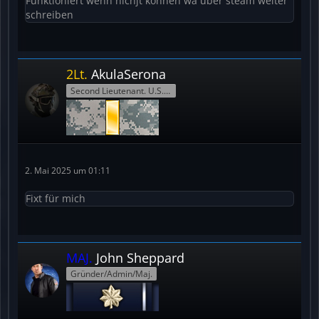
Funktioniert wenn nichjt können wa über steam weiter
schreiben
2Lt.
AkulaSerona
Second Lieutenant. U.S.Army
2. Mai 2025 um 01:11
Fixt für mich
MAJ.
John Sheppard
Gründer/Admin/Maj.