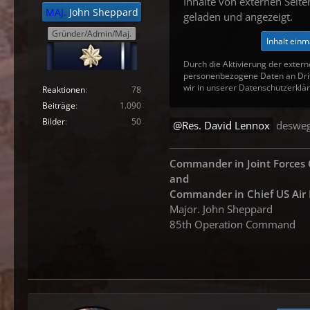
Inhalte von externen Seit
MAJ.
John Sheppard
geladen und angezeigt.
Gründer/Admin/Maj.
Inhalt einm
Durch die Aktivierung der extern
personenbezogene Daten an Drit
wir in unserer Datenschutzerklär
Reaktionen
78
Beiträge
1.090
Bilder
50
Res.
David Lennox
deswege
Commander in Joint Force
and
Commander in
Chief US Air
Major. John Sheppard
85th Operation Command