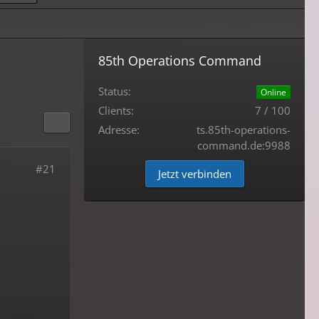
85th Operations Command
Status:
Online
Clients:
7 / 100
Adresse:
ts.85th-operations-
command.de:9988
#21
Jetzt verbinden