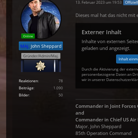
13. Februar 2023 um 19:53
Offiziel
Dieses mal hat das nicht mit 
Externer Inhalt
Online
Inhalte von externen Seit
MAJ.
John Sheppard
geladen und angezeigt.
Gründer/Admin/Maj.
Inhalt einm
Durch die Aktivierung der extern
personenbezogene Daten an Drit
wir in unserer Datenschutzerklär
Reaktionen
78
Beiträge
1.090
Bilder
50
Commander in Joint Force
and
Commander in
Chief US Air
Major. John Sheppard
85th Operation Command