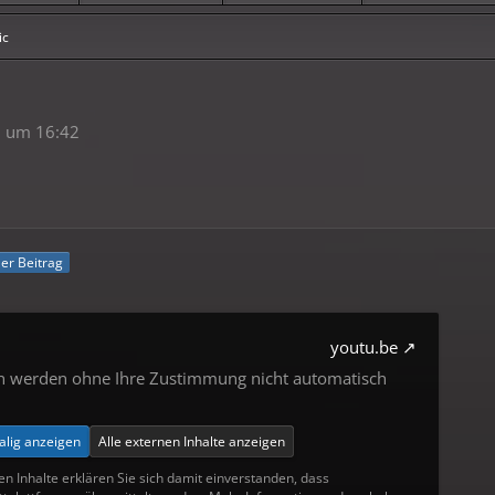
ic
 um 16:42
ller Beitrag
youtu.be
en werden ohne Ihre Zustimmung nicht automatisch
alig anzeigen
Alle externen Inhalte anzeigen
en Inhalte erklären Sie sich damit einverstanden, dass