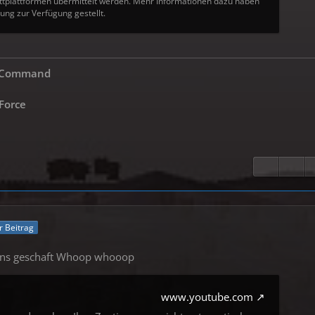
tplattformen übermittelt werden. Mehr Informationen dazu haben
ung zur Verfügung gestellt.
s Command
 Force
er Beitrag
eins geschaft Whoop whooop
www.youtube.com