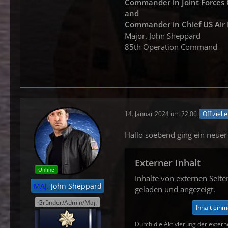
Commander in Joint Force
and
Commander in
Chief US Air
Major. John Sheppard
85th Operation Command
14. Januar 2024 um 22:06
Offiziell
Hallo soebend ging ein neuer
Externer Inhalt
Online
Inhalte von externen Seit
MAJ.
John Sheppard
geladen und angezeigt.
Gründer/Admin/Maj.
Inhalt einm
Durch die Aktivierung der extern