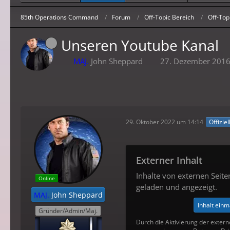
85th Operations Command
Forum
Off-Topic Bereich
Off-Top
Unseren Youtube Kanal
MAJ.
John Sheppard
27. Dezember 2016
29. Oktober 2022 um 14:14
Offizie
Externer Inhalt
Inhalte von externen Seit
Online
geladen und angezeigt.
MAJ.
John Sheppard
Inhalt einm
Gründer/Admin/Maj.
Durch die Aktivierung der extern