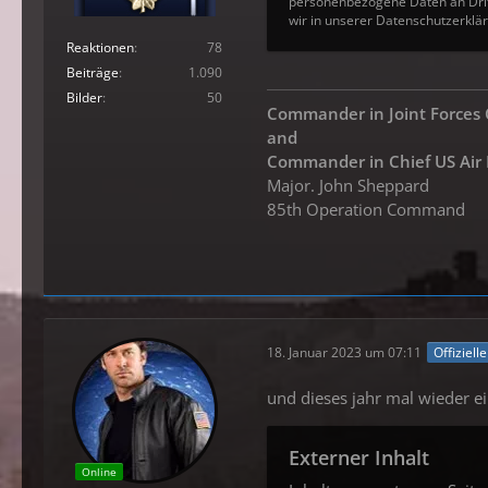
personenbezogene Daten an Drit
wir in unserer Datenschutzerklär
Reaktionen
78
Beiträge
1.090
Bilder
50
Commander in Joint Force
and
Commander in
Chief US Air
Major. John Sheppard
85th Operation Command
18. Januar 2023 um 07:11
Offiziell
und dieses jahr mal wieder 
Externer Inhalt
Online