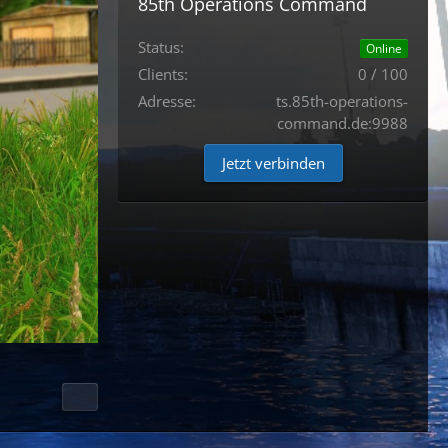
85th Operations Command
Status:
Online
Clients:
0 / 100
Adresse:
ts.85th-operations-
command.de:9988
Jetzt verbinden