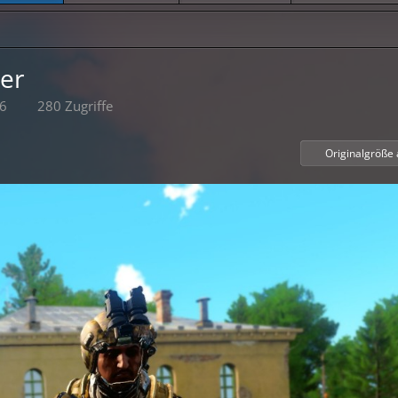
er
26
280 Zugriffe
Originalgröße