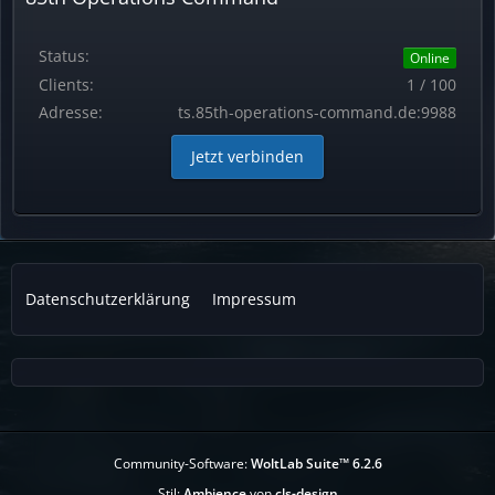
Status:
Online
Clients:
1 / 100
Adresse:
ts.85th-operations-command.de:9988
Jetzt verbinden
Datenschutzerklärung
Impressum
Community-Software:
WoltLab Suite™ 6.2.6
Stil:
Ambience
von
cls-design