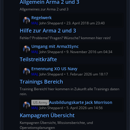
Allgemein Arma 2 und 3
e
i
Allgemeines zur Arma 2 und 3
t
L
Regelwerk
r
e
MAJ.
John Sheppard
23. April 2018 um 23:40
ä
t
Hilfe zur Arma 2 und 3
g
z
e
Fehler? Probleme? Fragen? Wünsche? kommen hier rein!
t
L
Umgang mit Arma3Sync
e
e
MAJ.
John Sheppard
9. November 2016 um 04:34
B
t
e
Teilstreitkräfte
z
i
L
Ernennung XO US Navy
t
t
e
MAJ.
John Sheppard
1. Februar 2026 um 18:17
e
r
t
Trainings Bereich
B
ä
z
e
g
Training Bereich! hier kommen in Zukunft alle Trainings daten
t
i
e
rein.
e
t
L
Ausbildungskarte Jack Morrison
US Army
B
r
e
MAJ.
John Sheppard
5. April 2026 um 14:56
e
ä
t
Kampagnen Übersicht
i
g
z
t
e
Kampagnen Übersicht, Missionsberichte, und
t
r
Operationsplanungen