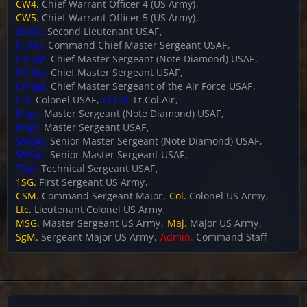
CW4.
Chief Warrant Officer 4 (US Army)
CW5.
Chief Warrant Officer 5 (US Army)
2ndLt.
Second Lieutenant USAF
CCMS.
Command Chief Master Sergeant USAF
CMSgt.
Chief Master Sergeant (Note Diamond) USAF
CMSgt.
Chief Master Sergeant USAF
CMSgt.
Chief Master Sergeant of the Air Force USAF
Col.
Colonel USAF
Lt.Col.
Lt.Col.Air
Msgt.
Master Sergeant (Note Diamond) USAF
Msgt.
Master Sergeant USAF
SMSgt.
Senior Master Sergeant (Note Diamond) USAF
SMSgt.
Senior Master Sergeant USAF
TSgt.
Technical Sergeant USAF
1SG.
First Sergeant US Army
CSM.
Command Sergeant Major
Col.
Colonel US Army
Ltc.
Lieutenant Colonel US Army
MSG.
Master Sergeant US Army
Maj.
Major US Army
SgM.
Sergeant Major US Army
Admin.
Command Staff