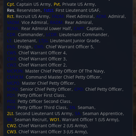
Cpt.
Captain US Army
Pvt.
Private US Army
Res.
Reservisten
1stLt.
First Lieutenant USAF
Rct.
Recruit US Army
FADM.
Fleet Admiral
ADM.
Admiral
VADM.
Vice Admiral
RADM.
Rear Admiral
RDML.
Rear Admiral Lower Half
CAPT.
Captain
CDR.
Commander
LCDR.
Lieutenant Commander
LT.
Lieutenant
LTJG.
Lieutenant Junior Grade
ENS.
Ensign
CW5.
Chief Warrant Officer 5
CW5.
Chief Warrant Officer 4
CW3.
Chief Warrant Officer 3
CW2.
Chief Warrant Officer 2
MCPON.
Master Chief Petty Officer Of The Navy
CMDCM.
Command Master Chief Petty Officer
MCPO.
Master Chief Petty Officer
SCPO.
Senior Chief Petty Officer
CPO.
Chief Petty Officer
PO1.
Petty Officer First Class
PO2.
Petty Officer Second Class
PO3.
Petty Officer Third Class
SN.
Seaman
2Lt.
Second Lieutenant US Army
SA.
Seaman Apprentice
SR.
Seaman Recruit
WO1.
Warrant Officer 1 (US Army)
CW2.
Chief Warrant Officer 2 (US Army)
CW3.
Chief Warrant Officer 3 (US Army)