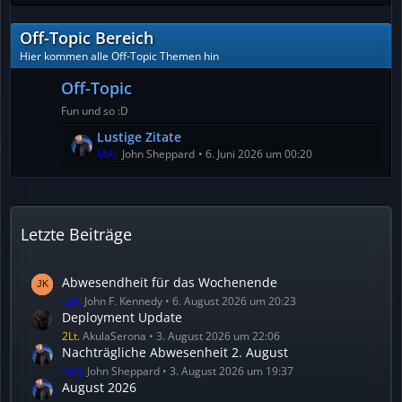
t
e
z
i
Off-Topic Bereich
t
t
e
r
Hier kommen alle Off-Topic Themen hin
B
ä
Off-Topic
e
g
i
e
Fun und so :D
t
L
Lustige Zitate
r
e
MAJ.
John Sheppard
6. Juni 2026 um 00:20
ä
t
g
z
e
t
e
Letzte Beiträge
B
e
i
Abwesendheit für das Wochenende
t
Cpt.
John F. Kennedy
6. August 2026 um 20:23
r
Deployment Update
ä
2Lt.
AkulaSerona
3. August 2026 um 22:06
Nachträgliche Abwesenheit 2. August
g
e
MAJ.
John Sheppard
3. August 2026 um 19:37
August 2026