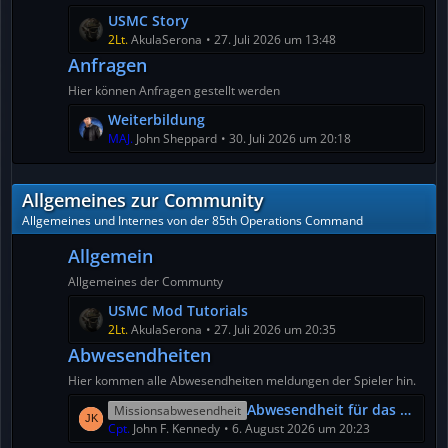
e
ä
L
USMC Story
B
g
e
2Lt.
AkulaSerona
27. Juli 2026 um 13:48
e
e
t
Anfragen
i
z
t
Hier können Anfragen gestellt werden
t
r
L
Weiterbildung
e
ä
e
MAJ.
John Sheppard
30. Juli 2026 um 20:18
B
g
t
e
e
z
i
Allgemeines zur Community
t
t
e
r
Allgemeines und Internes von der 85th Operations Command
B
ä
Allgemein
e
g
i
e
Allgemeines der Communty
t
L
USMC Mod Tutorials
r
e
2Lt.
AkulaSerona
27. Juli 2026 um 20:35
ä
t
Abwesendheiten
g
z
e
Hier kommen alle Abwesendheiten meldungen der Spieler hin.
t
L
Abwesendheit für das Wochenende
e
Missionsabwesendheit
e
Cpt.
John F. Kennedy
6. August 2026 um 20:23
B