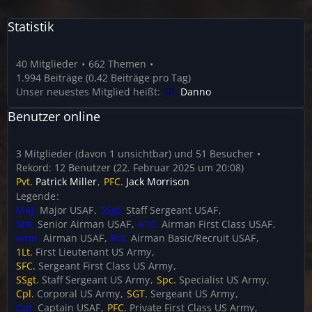
Statistik
40 Mitglieder
662 Themen
1.994 Beiträge (0,42 Beiträge pro Tag)
Unser neuestes Mitglied heißt:
SR.
Danno
Benutzer online
3 Mitglieder (davon 1 unsichtbar) und 51 Besucher
Rekord: 12 Benutzer (
22. Februar 2025 um 20:08
)
Pvt.
Patrick Miller
PFC.
Jack Morrison
Legende
MAJ.
Major USAF
SSgt.
Staff Sergeant USAF
SrA.
Senior Airman USAF
A1C.
Airman First Class USAF
Amn.
Airman USAF
Rct.
Airman Basic/Recruit USAF
1Lt.
First Lieutenant US Army
SFC.
Sergeant First Class US Army
SSgt.
Staff Sergeant US Army
Spc.
Specialist US Army
Cpl.
Corporal US Army
SGT.
Sergeant US Army
Cpt.
Captain USAF
PFC.
Private First Class US Army