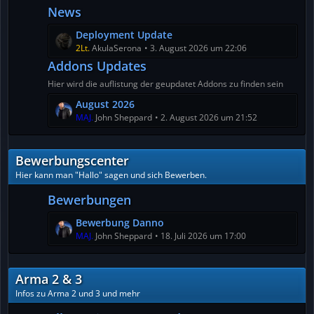
News
L
Deployment Update
e
2Lt.
AkulaSerona
3. August 2026 um 22:06
t
Addons Updates
z
Hier wird die auflistung der geupdatet Addons zu finden sein
t
L
August 2026
e
e
MAJ.
John Sheppard
2. August 2026 um 21:52
B
t
e
z
i
Bewerbungscenter
t
t
e
r
Hier kann man "Hallo" sagen und sich Bewerben.
B
ä
Bewerbungen
e
g
i
e
L
Bewerbung Danno
t
e
MAJ.
John Sheppard
18. Juli 2026 um 17:00
r
t
ä
z
g
Arma 2 & 3
t
e
e
Infos zu Arma 2 und 3 und mehr
B