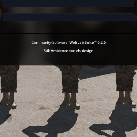
Community-Software:
WoltLab Suite™ 6.2.6
Stil:
Ambience
von
cls-design