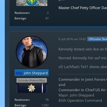
Master Chief Petty Officer D
Reaktionen
2
Beiträge
47
9. Juli 2016 um 19:02
Offizieller Be
Kennedy testest sein Ace an
Nomad: Kennedy hör auf mic
xD Lachflash Teil1 dieses ab
MAJ.
John Sheppard
Commander in Joint Force
Gründer/Admin/Maj.
and
Commander in
Chief US Air
Major. John Sheppard
Reaktionen
78
85th Operation Command
Beiträge
1.092