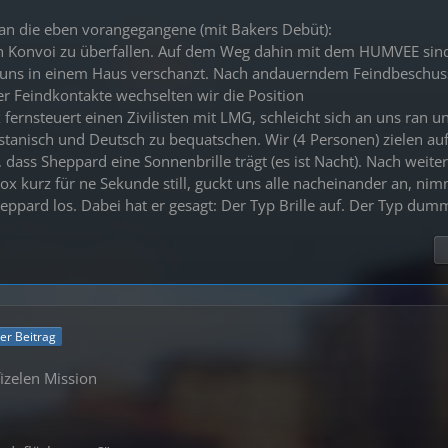
n an die eben vorangegangene (mit Bakers Debüt):
en Konvoi zu überfallen. Auf dem Weg dahin mit dem HUMVEE sind
 uns in einem Haus verschanzt. Nach andauerndem Feindbeschus
ler Feindkontakte wechselten wir die Position
fernsteuert einen Zivilisten mit LMG, schleicht sich an uns ran u
istanisch und Deutsch zu bequatschen. Wir (4 Personen) zielen au
 dass Sheppard eine Sonnenbrille trägt (es ist Nacht). Nach weite
ox kurz für ne Sekunde still, guckt uns alle nacheinander an, nim
eppard los. Dabei hat er gesagt: Der Typ Brille auf. Der Typ dum
ler Beitrag
fizelen Mission