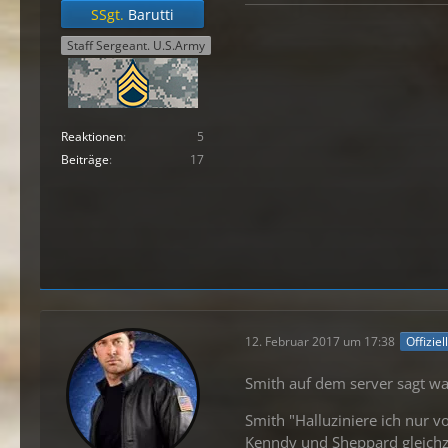
SSgt.
Barutti
Staff Sergeant. U.S.Army
Reaktionen
5
Beiträge
17
12. Februar 2017 um 17:38
Offiziel
Smith auf dem server sagt w
Smith "Halluziniere ich nur v
Kenndy und Sheppard gleichze