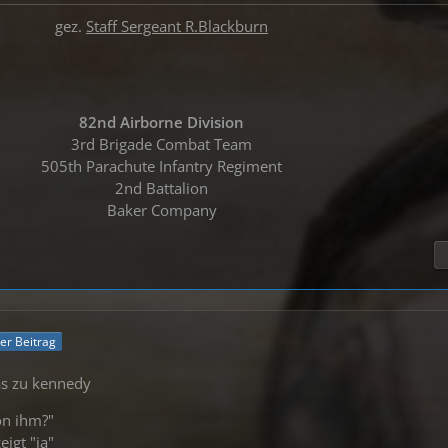
gez.
Staff Sergeant R.Blackburn
82nd Airborne Division
3rd Brigade Combat Team
505th Parachute Infantry Regiment
2nd Battalion
Baker Company
ler Beitrag
as zu kennedy
on ihm?"
igt "ja"