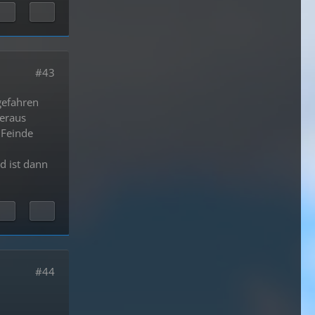
#43
gefahren
heraus
 Feinde
nd ist dann
#44