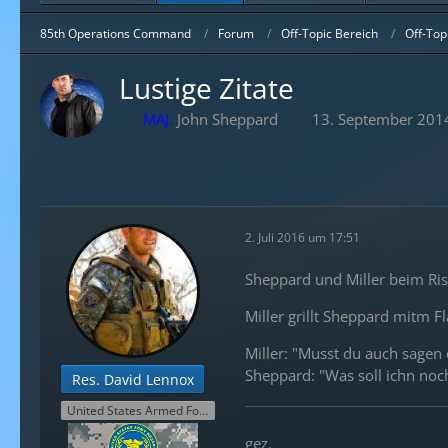
85th Operations Command
Forum
Off-Topic Bereich
Off-Top
Lustige Zitate
MAJ.
John Sheppard
13. September 201
2. Juli 2016 um 17:51
Sheppard und Miller beim Ris
Miller grillt Sheppard mitm 
Miller: "Musst du auch sagen 
Sheppard: "Was soll ichn no
Res.
David Lennox
United States Armed Forces Reserve
gez.