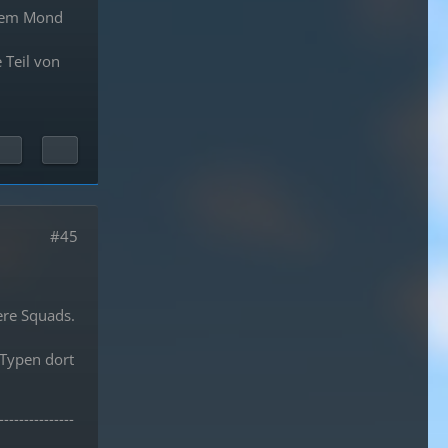
 dem Mond
 Teil von
#45
ere Squads.
 Typen dort
---------------