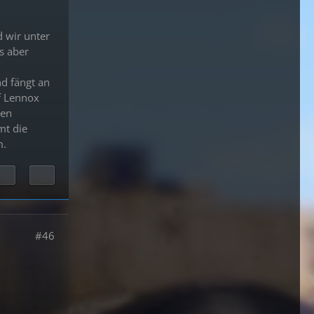
 wir unter
s aber
nd fängt an
f Lennox
ren
mt die
m.
#46