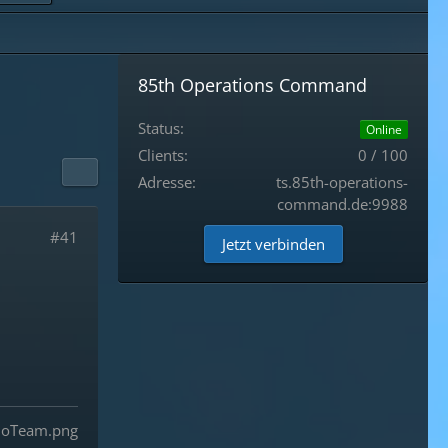
85th Operations Command
Status:
Online
Clients:
0 / 100
Adresse:
ts.85th-operations-
command.de:9988
#41
Jetzt verbinden