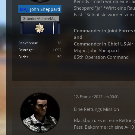
Kenndy "mach wir da eine La
Sheppard "ja" *Wirft eine Ra
MAJ.
John Sheppard
Fast: "Soldat sie wurden zum 
Gründer/Admin/Maj.
Commander in Joint Force
and
Reaktionen
78
Commander in
Chief US Air
Major. John Sheppard
Beiträge
1.092
85th Operation Command
Bilder
50
12. Februar 2017 um 00:01
Eine Rettungs Mission
Blackburn: Es ist eine Rettun
Fast: Bekomme ich eine A-10