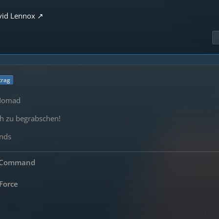
avid Lennox
itrag
 Nomad
h zu begrabschen!
ends
s Command
 Force