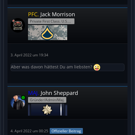
PFC.
Jack Morrison
Private First Class. U.S.Army
3. April 2022 um 19:34
Aber was davon hättest Du am liebsten?
MAJ.
John Sheppard
Online
Gründer/Admin/Maj.
4. April 2022 um 00:25
Offizieller Beitrag