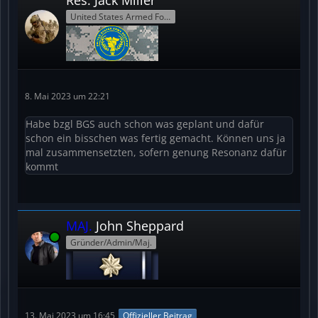
Res.
Jack Miller
United States Armed Forces Reserve
8. Mai 2023 um 22:21
Habe bzgl BGS auch schon was geplant und dafür
schon ein bisschen was fertig gemacht. Können uns ja
mal zusammensetzten, sofern genung Resonanz dafür
kommt
MAJ.
John Sheppard
Online
Gründer/Admin/Maj.
13. Mai 2023 um 16:45
Offizieller Beitrag