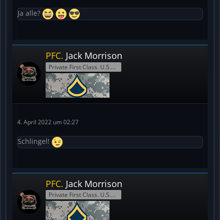
Ja alle?
PFC.
Jack Morrison
Private First Class. U.S.Army
4. April 2022 um 02:27
Schlingel!
PFC.
Jack Morrison
Private First Class. U.S.Army