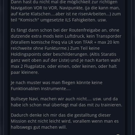
Ist bestimmt auch eine gute Gelegenheit für alle,
Dann hast du nicht mal die möglichkeit zur richtigen
die noch Punkte auf ihrer Ausbildungskarte offen
Navigation VOR to VOR, Navipunkte, (ja die kann man,
haben.
auf Karte Klatschen....aber ist ne risenArbeiten...) zum
teil "Komisch" umgesetzte ILS Fahigkeiten. usw.
Erzählt doch mal, was haltet ihr davon?
Es fängt dann schon bei der Routenfreigabe an, ohne
dutzende extra mods kein Luftdruck, kein Transporder
(Vorallem komische Freq via LR von TFAR + max 20 km
reichweite ohne Funkturme.) Zum Teil keine
Holdingspoints oder beschilderungen. (Altis Staratis
ganz weit oben auf der Liste) und je nach Karten wahl
max 2 Flugplatze, oder einen, oder keinen, oder halt
paar kleinere.
Je nach muster was man fliegen könnte keine
Funktionablen Instrumente....
Bullseye Navi, machen wir auch nicht.... usw. und da
habe ich schon mal überlegt mal das mit zu trainieren.
Dadurch denke ich mir das die gestalltung dieser
Mission echt nicht leicht wird, vorallem wenn man es
halbswegs gut machen will.