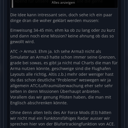
Abend für unsere Air Force und alle die gerne
Alles anzeigen
fliegen zu veranstalten?
Die Idee kann intressant sein, doch sehe ich ein paar
dinge dran die woher geklärt werden mussen:
Ich stelle mir das ganze so vor:
Einweisung 34-45 min, ehm ka ob zu lang oder zu kurz
30-45 Minuten theoretische Einweisung in
und dann noch eine Mission? keine ahnung ob das so
Funksprüche und Verfahren
gewollt wird.
ATC -> Arma3. Ehm ja. Ich sehe Arma3 nicht als
Ab dann open End. Ich würde eine Tower und/oder
Simulator an Arma3 hatte schon immer seine Grenzen,
GCI Position besetzen mit Zeus und euch
grade bei sowas, es gibt ja nicht mal Charts die man für
verschiedene Taskings geben (A/A, A/G etc.)
Arma nutzen könnte, geschweige sind die Flughafen
Layouts alle richtig, Altis z.b.) mehr oder weniger hast
Wer möchte kann natürlich auch gerne eine weitere
du das schon deutliche "Probleme" weswegen wir ja
Position übernehmen. Alle die gerne Fliegen sind
allgemein ATC/Luftraumüberwachung eher sehr sehr
willkommen. Es kann auch gerne ein kleines
selten in denn Missionen Überhaupt anbieten.
Bodenteam geben das CAS anfordert.
Vorallem das wir genung Piloten haben, die man mit
Englisch abschrenken könnte.
Ich stelle mir das ganze als einen Abend außerhalb
Ohne denn alten teils des Air Force Mods (E3) hätten
der regulären Missionen vor.
wir nicht mal ein Funkitonsfähiges Radar ausser wir
sprechen hier von der Blufortrackingfunktion von ACE.